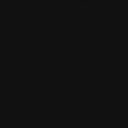
Kāzu plānošanas dienasgrāmata
Kāzu plānošanas konsultācija
Kāzu organizēšana "Viss iekļauts"
Kāzu organizēšana ārzemēs
Kāzu svinību vietas
Uzņēmumu svinību organizēšana
Privātuma politika
Ligavam.lv
Precos.lv
English