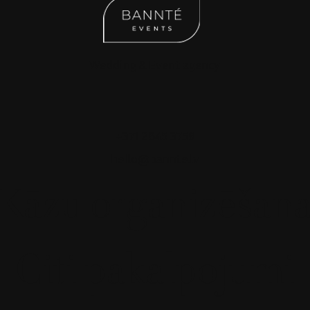
Wedding & Event agency
+371 2645 3758
hello@bannte.lv
Kāzu organizēšan
Citi pakalpojumi