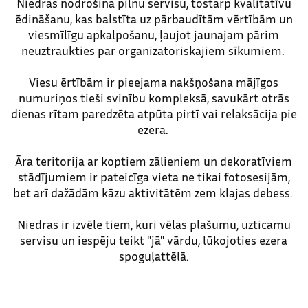
Niedras nodrošina pilnu servisu, tostarp kvalitatīvu
ēdināšanu, kas balstīta uz pārbaudītām vērtībām un
viesmīlīgu apkalpošanu, ļaujot jaunajam pārim
neuztraukties par organizatoriskajiem sīkumiem.
Viesu ērtībām ir pieejama nakšņošana mājīgos
numuriņos tieši svinību kompleksā, savukārt otrās
dienas rītam paredzēta atpūta pirtī vai relaksācija pie
ezera.
Āra teritorija ar koptiem zālieniem un dekoratīviem
stādījumiem ir pateicīga vieta ne tikai fotosesijām,
bet arī dažādām kāzu aktivitātēm zem klajas debess.
Niedras ir izvēle tiem, kuri vēlas plašumu, uzticamu
servisu un iespēju teikt "jā" vārdu, lūkojoties ezera
spoguļattēlā.