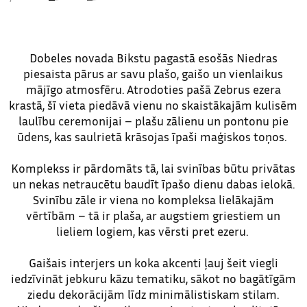
Dobeles novada Bikstu pagastā esošās Niedras
piesaista pārus ar savu plašo, gaišo un vienlaikus
mājīgo atmosfēru. Atrodoties pašā Zebrus ezera
krastā, šī vieta piedāvā vienu no skaistākajām kulisēm
laulību ceremonijai – plašu zālienu un pontonu pie
ūdens, kas saulrietā krāsojas īpaši maģiskos toņos.
Komplekss ir pārdomāts tā, lai svinības būtu privātas
un nekas netraucētu baudīt īpašo dienu dabas ielokā.
Svinību zāle ir viena no kompleksa lielākajām
vērtībām – tā ir plaša, ar augstiem griestiem un
lieliem logiem, kas vērsti pret ezeru.
Gaišais interjers un koka akcenti ļauj šeit viegli
iedzīvināt jebkuru kāzu tematiku, sākot no bagātīgām
ziedu dekorācijām līdz minimālistiskam stilam.