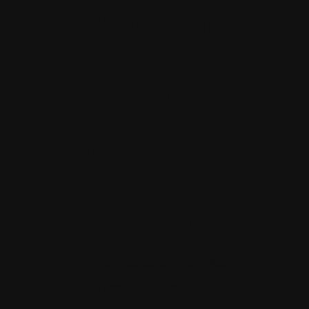
Portfolio
Blogs
Par mums
Kontakti
Pilna servisa kāzu organizēšana
Daļēja servisa kāzu organizēšana