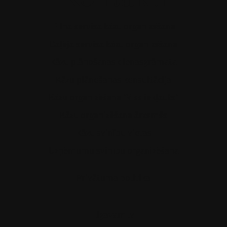
Pilna servisa kāzu organizēšana
Daļēja servisa kāzu organizēšana
Kāzu plānošanas dienasgrāmata
Kāzu plānošanas konsultācija
Kāzu organizēšana "Viss iekļauts"
Kāzu organizēšana ārzemēs
Kāzu svinību vietas
Uzņēmumu svinību organizēšana
Privātuma politika
Ligavam.lv