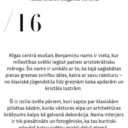
/16
Rīgas centrā esošais Benjamiņu nams ir vieta, kur
mīlestības svētki iegūst patiesi aristokrātisku
mērogu. Šis nams ir unikāls ar to, ka tajā saglabātas
piecas greznas svinību zāles, katra ar savu raksturu –
no klasiskā jūgendstila līdz greznām koka apdarēm un
kristāla lustrām.
Šī ir izcila izvēle pāriem, kuri sapņo par klasiskām
pilsētas kāzām, kurās vēstures elpa un arhitektūras
krāšņums kalpo kā galvenā dekorācija. Nama interjers
ir tik piesātināts un fotogēnisks, ka tas burtiski
pārvērš katru svētku mirkli dzīvā gleznā.