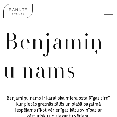
Benjamiņ
u nams
Benjamiņu nams ir karaliska miera osta Rīgas sirdī,
kur piecās greznās zālēs un plašā pagalmā
iespējams rīkot vērienīgas kāzu svinības ar
vēsturisku un elegantu vērienu.