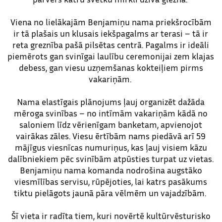
Viena no lielākajām Benjamiņu nama priekšrocībām
ir tā plašais un klusais iekšpagalms ar terasi – tā ir
reta greznība pašā pilsētas centrā. Pagalms ir ideāli
piemērots gan svinīgai laulību ceremonijai zem klajas
debess, gan viesu uzņemšanas kokteiļiem pirms
vakariņām.
Nama elastīgais plānojums ļauj organizēt dažāda
mēroga svinības – no intīmām vakariņām kādā no
saloniem līdz vērienīgam banketam, apvienojot
vairākas zāles. Viesu ērtībām nams piedāvā arī 59
mājīgus viesnīcas numuriņus, kas ļauj visiem kāzu
dalībniekiem pēc svinībām atpūsties turpat uz vietas.
Benjamiņu nama komanda nodrošina augstāko
viesmīlības servisu, rūpējoties, lai katrs pasākums
tiktu pielāgots jaunā pāra vēlmēm un vajadzībām.
Šī vieta ir radīta tiem, kuri novērtē kultūrvēsturisko