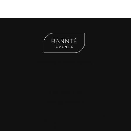
Wedding & Event agency
+371 2645 3758
hello@bannte.lv
Kāzu organizēšan