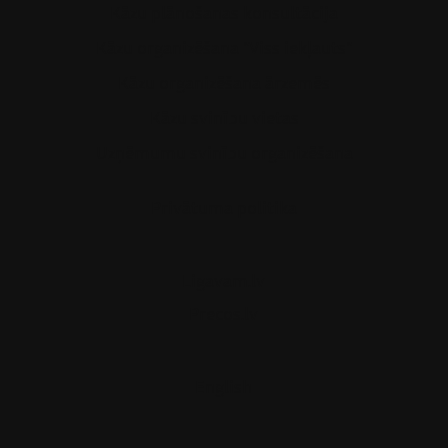
Kāzu plānošanas konsultācija
Kāzu organizēšana "Viss iekļauts"
Kāzu organizēšana ārzemēs
Kāzu svinību vietas
Uzņēmumu svinību organizēšana
Privātuma politika
Ligavam.lv
Precos.lv
English