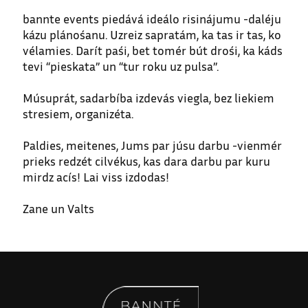
bannte events piedává ideálo risinájumu -daléju
kázu plánośanu. Uzreiz sapratám, ka tas ir tas, ko
vélamies. Darít paśi, bet tomér bút drośi, ka káds
tevi “pieskata” un “tur roku uz pulsa”.
Músuprát, sadarbíba izdevás viegla, bez liekiem
stresiem, organizéta.
Paldies, meitenes, Jums par júsu darbu -vienmér
prieks redzét cilvékus, kas dara darbu par kuru
mirdz acís! Lai viss izdodas!
Zane un Valts