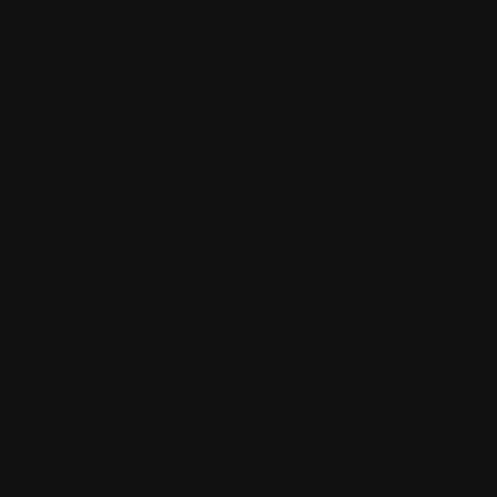
Portfolio
Blogs
Par mums
Kontakti
Pilna servisa kāzu organizēšana
Daļēja servisa kāzu organizēšana
Kāzu plānošanas dienasgrāmata