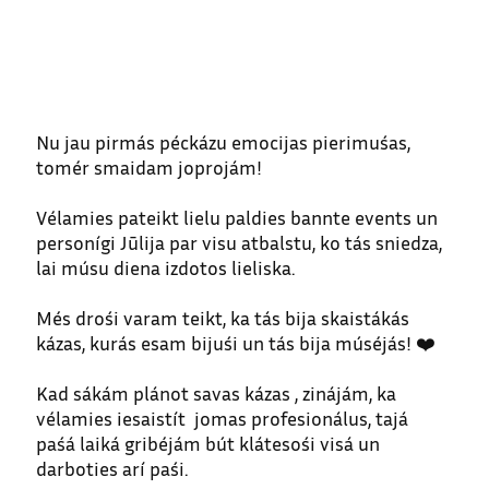
Nu jau pirmás péckázu emocijas pierimuśas,
tomér smaidam joprojám!
Vélamies pateikt lielu paldies bannte events un
personígi Jūlija par visu atbalstu, ko tás sniedza,
lai músu diena izdotos lieliska.
Més drośi varam teikt, ka tás bija skaistákás
kázas, kurás esam bijuśi un tás bija múséjás! ❤️
Kad sákám plánot savas kázas , zinájám, ka
vélamies iesaistít jomas profesionálus, tajá
paśá laiká gribéjám bút klátesośi visá un
darboties arí paśi.