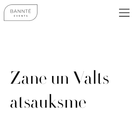
Zane un Valts
atsauksme