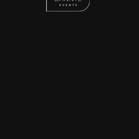
Wedding & Event agency
+371 2645 3758
hello@bannte.lv
Kāzu organizēšan
Citi pakalpojumi